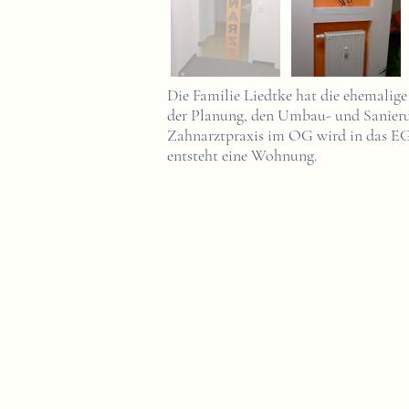
Die Familie Liedtke hat die ehemalige
der Planung, den Umbau- und Sanieru
Zahnarztpraxis im OG wird in das EG 
entsteht eine Wohnung.
Kontakt
Architekturbüro
Erdmann-Johannes Steffani
Hangeberg 13